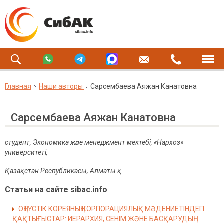
Главная
Наши авторы
Сарсембаева Аяжан Канатовна
Сарсембаева Аяжан Канатовна
студент, Экономика және менеджмент мектебі,
«Нархоз»
университеті,
Қазақстан Республикасы, Алматы қ.
Статьи на сайте sibac.info
ОҢТҮСТІК КОРЕЯНЫҢ КОРПОРАЦИЯЛЫҚ МӘДЕНИЕТІНДЕГІ
ҚАҚТЫҒЫСТАР: ИЕРАРХИЯ, СЕНІМ ЖӘНЕ БАСҚАРУДЫҢ