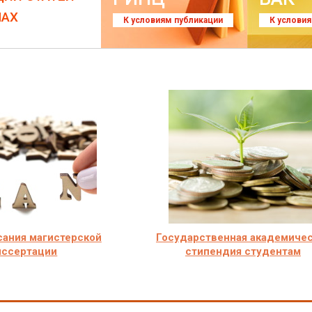
ЛАХ
К условиям публикации
К услови
сания магистерской
Государственная академиче
иссертации
стипендия студентам