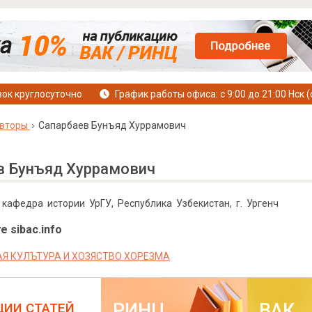
ок круглосуточно
График работы офиса: с 9:00 до 21:00 Нск (
вторы
Сапарбаев Бунъяд Хуррамович
в Бунъяд Хуррамович
, кафедра истории УрГУ, Республика Узбекистан, г. Ургенч
е sibac.info
Я КУЛЪТУРА И ХОЗЯСТВО ХОРЕЗМА
РИНЦ
ВАК
ЦИИ СТАТЕЙ