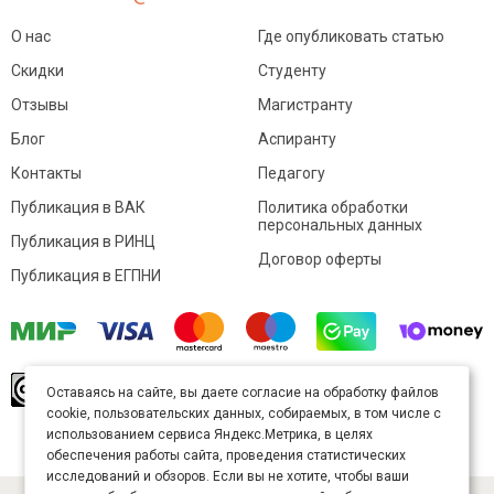
О нас
Где опубликовать статью
Скидки
Студенту
Отзывы
Магистранту
Блог
Аспиранту
Контакты
Педагогу
Публикация в ВАК
Политика обработки
персональных данных
Публикация в РИНЦ
Договор оферты
Публикация в ЕГПНИ
© Sibac.info 2026. Все права защищены.
Это
Оставаясь на сайте, вы даете согласие на обработку файлов
произведение доступно по
лицензии Creative
cookie, пользовательских данных, собираемых, в том числе с
Commons «Attribution» («Атрибуция») 4.0
Непортированная
.
использованием сервиса Яндекс.Метрика, в целях
Карта сайта
обеспечения работы сайта, проведения статистических
исследований и обзоров. Если вы не хотите, чтобы ваши