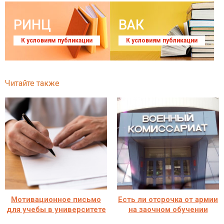
РИНЦ
ВАК
К условиям публикации
К условиям публикации
Читайте также
Мотивационное письмо
Есть ли отсрочка от армии
для учебы в университете
на заочном обучении