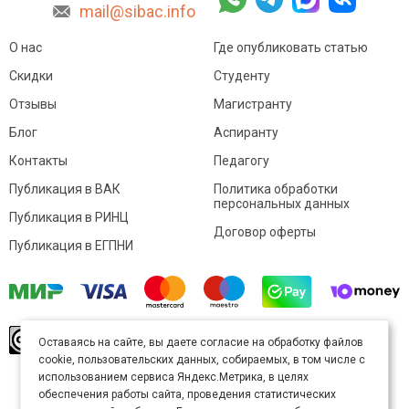
mail@sibac.info
О нас
Где опубликовать статью
Скидки
Студенту
Отзывы
Магистранту
Блог
Аспиранту
Контакты
Педагогу
Публикация в ВАК
Политика обработки
персональных данных
Публикация в РИНЦ
Договор оферты
Публикация в ЕГПНИ
© Sibac.info 2026. Все права защищены.
Это
Оставаясь на сайте, вы даете согласие на обработку файлов
произведение доступно по
лицензии Creative
cookie, пользовательских данных, собираемых, в том числе с
Commons «Attribution» («Атрибуция») 4.0
Непортированная
.
использованием сервиса Яндекс.Метрика, в целях
Карта сайта
обеспечения работы сайта, проведения статистических