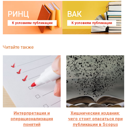
РИНЦ
ВАК
К условиям публикации
К условиям публикации
Читайте также
Интерпретация и
Хищнические издания:
операционализация
чего стоит опасаться при
понятий
публикации в Scopus