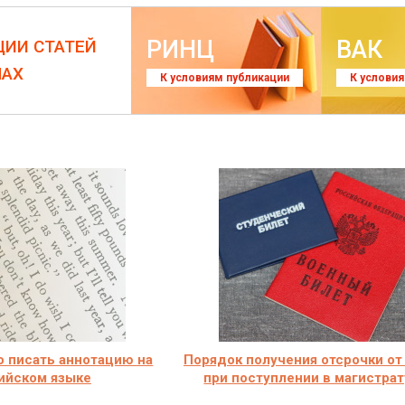
РИНЦ
ВАК
ЦИИ СТАТЕЙ
ЛАХ
К условиям публикации
К услови
о писать аннотацию на
Порядок получения отсрочки от
ийском языке
при поступлении в магистрат