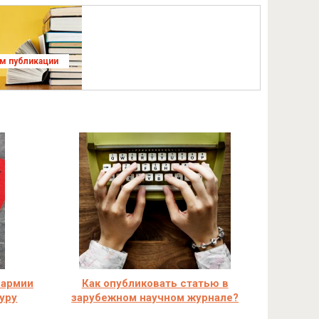
ям публикации
 армии
Как опубликовать статью в
уру
зарубежном научном журнале?