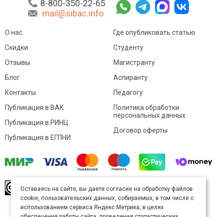
8-800-350-22-65
mail@sibac.info
О нас
Где опубликовать статью
Скидки
Студенту
Отзывы
Магистранту
Блог
Аспиранту
Контакты
Педагогу
Публикация в ВАК
Политика обработки
персональных данных
Публикация в РИНЦ
Договор оферты
Публикация в ЕГПНИ
© Sibac.info 2026. Все права защищены.
Это
Оставаясь на сайте, вы даете согласие на обработку файлов
произведение доступно по
лицензии Creative
cookie, пользовательских данных, собираемых, в том числе с
Commons «Attribution» («Атрибуция») 4.0
Непортированная
.
использованием сервиса Яндекс.Метрика, в целях
Карта сайта
обеспечения работы сайта, проведения статистических