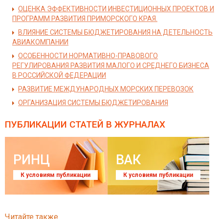
ОЦЕНКА ЭФФЕКТИВНОСТИ ИНВЕСТИЦИОННЫХ ПРОЕКТОВ И
ПРОГРАММ РАЗВИТИЯ ПРИМОРСКОГО КРАЯ.
ВЛИЯНИЕ СИСТЕМЫ БЮДЖЕТИРОВАНИЯ НА ДЕТЕЛЬНОСТЬ
АВИАКОМПАНИИ
ОСОБЕННОСТИ НОРМАТИВНО-ПРАВОВОГО
РЕГУЛИРОВАНИЯ РАЗВИТИЯ МАЛОГО И СРЕДНЕГО БИЗНЕСА
В РОССИЙСКОЙ ФЕДЕРАЦИИ
РАЗВИТИЕ МЕЖДУНАРОДНЫХ МОРСКИХ ПЕРЕВОЗОК
ОРГАНИЗАЦИЯ СИСТЕМЫ БЮДЖЕТИРОВАНИЯ
ПУБЛИКАЦИИ СТАТЕЙ
В ЖУРНАЛАХ
РИНЦ
ВАК
К условиям публикации
К условиям публикации
Читайте также