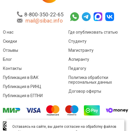
8-800-350-22-65
mail@sibac.info
О нас
Где опубликовать статью
Скидки
Студенту
Отзывы
Магистранту
Блог
Аспиранту
Контакты
Педагогу
Публикация в ВАК
Политика обработки
персональных данных
Публикация в РИНЦ
Договор оферты
Публикация в ЕГПНИ
© Sibac.info 2026. Все права защищены.
Это
Оставаясь на сайте, вы даете согласие на обработку файлов
произведение доступно по
лицензии Creative