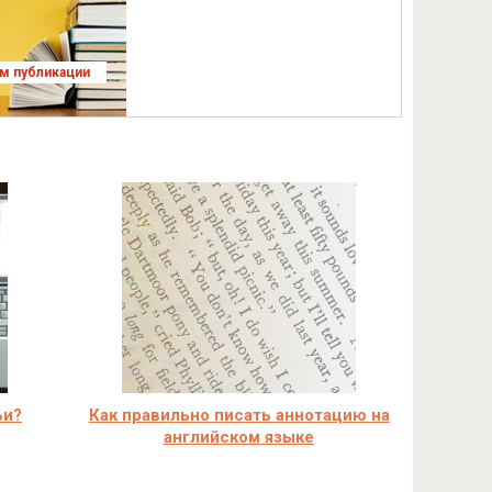
ям публикации
ьи?
Как правильно писать аннотацию на
английском языке