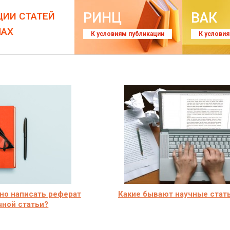
РИНЦ
ВАК
ЦИИ СТАТЕЙ
ЛАХ
К условиям публикации
К услови
но написать реферат
Какие бывают научные стат
чной статьи?