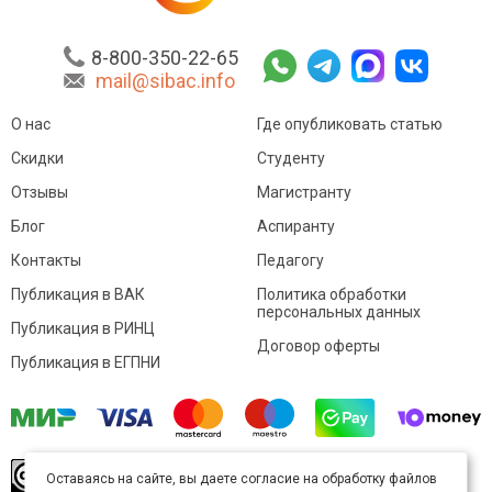
8-800-350-22-65
mail@sibac.info
О нас
Где опубликовать статью
Скидки
Студенту
Отзывы
Магистранту
Блог
Аспиранту
Контакты
Педагогу
Публикация в ВАК
Политика обработки
персональных данных
Публикация в РИНЦ
Договор оферты
Публикация в ЕГПНИ
© Sibac.info 2026. Все права защищены.
Это
Оставаясь на сайте, вы даете согласие на обработку файлов
произведение доступно по
лицензии Creative