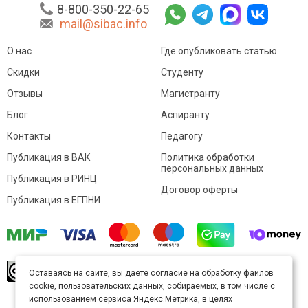
8-800-350-22-65
mail@sibac.info
О нас
Где опубликовать статью
Скидки
Студенту
Отзывы
Магистранту
Блог
Аспиранту
Контакты
Педагогу
Публикация в ВАК
Политика обработки
персональных данных
Публикация в РИНЦ
Договор оферты
Публикация в ЕГПНИ
© Sibac.info 2026. Все права защищены.
Это
Оставаясь на сайте, вы даете согласие на обработку файлов
произведение доступно по
лицензии Creative
cookie, пользовательских данных, собираемых, в том числе с
Commons «Attribution» («Атрибуция») 4.0
Непортированная
.
использованием сервиса Яндекс.Метрика, в целях