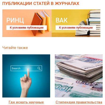
ПУБЛИКАЦИИ СТАТЕЙ
В ЖУРНАЛАХ
РИНЦ
ВАК
К условиям публикации
К условиям публикации
Читайте также
Где искать научные
Стипендия правительства