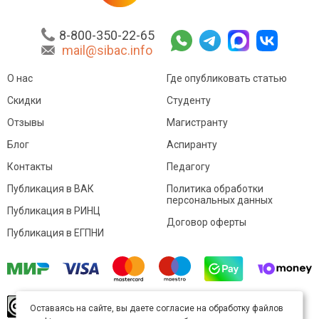
8-800-350-22-65
mail@sibac.info
О нас
Где опубликовать статью
Скидки
Студенту
Отзывы
Магистранту
Блог
Аспиранту
Контакты
Педагогу
Публикация в ВАК
Политика обработки
персональных данных
Публикация в РИНЦ
Договор оферты
Публикация в ЕГПНИ
© Sibac.info 2026. Все права защищены.
Это
Оставаясь на сайте, вы даете согласие на обработку файлов
произведение доступно по
лицензии Creative