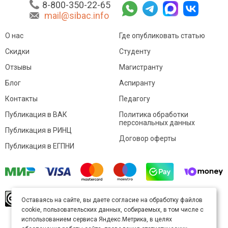
8-800-350-22-65
mail@sibac.info
О нас
Где опубликовать статью
Скидки
Студенту
Отзывы
Магистранту
Блог
Аспиранту
Контакты
Педагогу
Публикация в ВАК
Политика обработки
персональных данных
Публикация в РИНЦ
Договор оферты
Публикация в ЕГПНИ
© Sibac.info 2026. Все права защищены.
Это
Оставаясь на сайте, вы даете согласие на обработку файлов
произведение доступно по
лицензии Creative
cookie, пользовательских данных, собираемых, в том числе с
Commons «Attribution» («Атрибуция») 4.0
Непортированная
.
использованием сервиса Яндекс.Метрика, в целях
Карта сайта