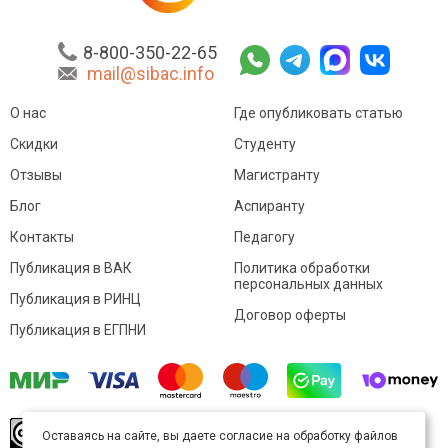
8-800-350-22-65
mail@sibac.info
О нас
Где опубликовать статью
Скидки
Студенту
Отзывы
Магистранту
Блог
Аспиранту
Контакты
Педагогу
Публикация в ВАК
Политика обработки
персональных данных
Публикация в РИНЦ
Договор оферты
Публикация в ЕГПНИ
© Sibac.info 2026. Все права защищены.
Это
Оставаясь на сайте, вы даете согласие на обработку файлов
произведение доступно по
лицензии Creative