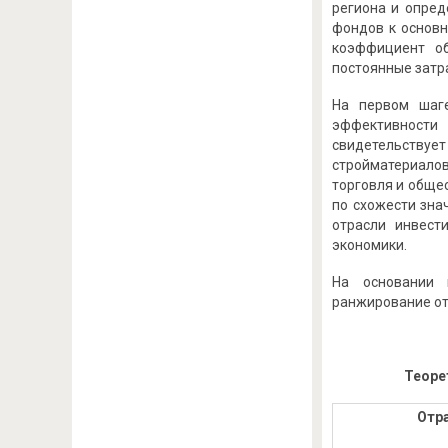
региона и опред
фондов к основ
коэффициент об
постоянные затр
На первом шаге
эффективности 
свидетельствует
стройматериало
торговля и обще
по схожести зна
отрасли инвест
экономики.
На основании 
ранжирование от
Теоре
Отр