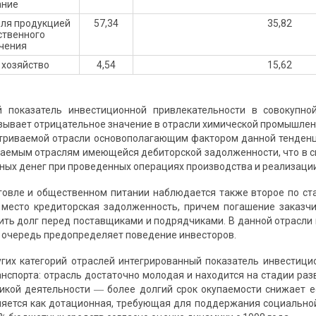
ание
вля продукцией
57,34
35,82
ственного
чения
хозяйство
4,54
15,62
й показатель инвестиционной привлекательности в совокупн
зывает отрицательное значение в отрасли химической промышленн
триваемой отрасли основополагающим фактором данной тенденц
аемым отраслям имеющейся дебиторской задолженности, что в 
ьных денег при проведенных операциях производства и реализаци
говле и общественном питании наблюдается также второе по ста
место кредиторская задолженность, причем погашение заказчи
ить долг перед поставщиками и подрядчиками. В данной отрасли
ою очередь предопределяет поведение инвесторов.
гих категорий отраслей интегрированный показатель инвестици
нспорта: отрасль достаточно молодая и находится на стадии раз
икой деятельности ― более долгий срок окупаемости снижает е
ляется как дотационная, требующая для поддержания социальн