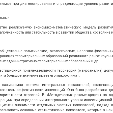
няемые при диагностировании и определяющие уровень развити
льные.
етно реализуемую экономико-математическую модель развития
пряженность или стабильность в развитии общества, состояние и
.
общественно-политические, экологические, налогово-фискальн
раницах территориальных образований различного ранга: крупны
вых административно-территориальных образований и др.
естиционной привлекательности территорий (макроанализ) допус
екта большое значение имеет его микроклимат.
 называемая система интегральных показателей, включающи
оказатель эффективности инвестиций. Она была разработана д
иоритетности отраслей. В «Методических рекомендациях по оц
рации» при определении интегрального уровня инвестиционной
циенты значимости отдельных частных показателей, подход 
пользовать основные статистические показатели, которые в н