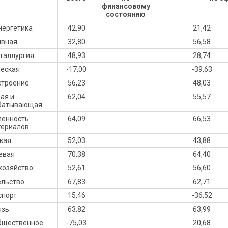
финансовому
состоянию
нергетика
42,90
21,42
ивная
32,80
56,58
таллургия
48,93
28,74
еская
-17,00
-39,63
троение
56,23
48,03
ая и
62,04
55,57
батывающая
енность
64,09
66,53
териалов
кая
52,03
43,88
евая
70,38
64,40
хозяйство
52,61
56,60
ельство
67,83
62,71
спорт
15,46
-36,52
язь
63,82
63,99
общественное
-75,03
20,68