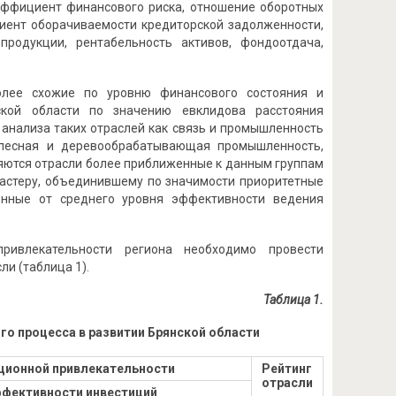
эффициент финансового риска, отношение оборотных
иент оборачиваемости кредиторской задолженности,
продукции, рентабельность активов, фондоотдача,
олее схожие по уровню финансового состояния и
ской области по значению евклидова расстояния
 анализа таких отраслей как связь и промышленность
 лесная и деревообрабатывающая промышленность,
яются отрасли более приближенные к данным группам
ластеру, объединившему по значимости приоритетные
енные от среднего уровня эффективности ведения
ривлекательности региона необходимо провести
и (таблица 1).
Таблица 1
.
го процесса в развитии Брянской области
ционной привлекательности
Рейтинг
отрасли
ффективности инвестиций