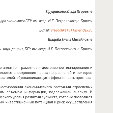
Прудникова Влада Игоревна
едра экономики БГУ им. акад. И.Г.
Петровского,г.
Брянск
Е-mail:
vladochka1311@yandex.ru
Шадоба Елена Михайловна
 наук, доцент, БГУ им. акад. И.Г.
Петровского, г.
Брянск
о являться грамотное и достоверное планирование и
вляется определение новых направлений и векторов
казателей, обуславливающих эффективность прогноза.
ностирования экономического состояния отраслевых
шим объемом информации, подлежащей анализу. В
ского уровня развития субъекта, которые позволяют
щим инвестиционный потенциал и риск осуществления