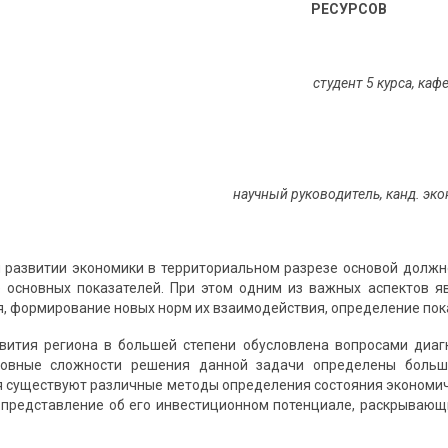
РЕСУРСОВ
студент 5 курса, каф
научный руководитель, канд. экон.
 развитии экономики в территориальном разрезе основой должн
 основных показателей. При этом одним из важных аспектов я
я, формирование новых норм их взаимодействия, определение по
вития региона в большей степени обусловлена вопросами диаг
новные сложности решения данной задачи определены боль
 существуют различные методы определения состояния экономиче
 представление об его инвестиционном потенциале, раскрываю