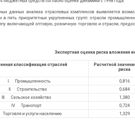
% бюджетных средств согласно оценке динамики с 1998 года.
тных данных анализа отраслевых комплексов выявляется возмо
и в пять приоритетных укрупненных групп: отрасли промышленнос
ппу включающей оптовую, розничную торговлю и отрасли, предо
Экспертная оценка риска вложения и
ненная классифика­ция отраслей
Расчетной значени
риска
I. Промыш­ленность
0,816
II. Строи­тель­ство
0,684
III. Сельское хозяйство
1,380
IV. Транс­порт
0,724
орговля и услуги на­селе­нию
1,329