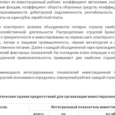
еляют их инвестиционный рейтинг: коэффициент автономии, ко
ным фондам, коэффициент оборота оборонных средств, коэффиц
орачиваемости дебиторской задолженности, рентабельность 
аты на один рубль заработной платы.
 кластерного анализа объединяются попарно отрасли наиб
хозяйственной деятельности. Распределение отраслей Брян
 о приоритетности в инвестировании на первом шаге кластерного
в, легкая и пищевая промышленность, черная металлургия и
ственное питание. Далее к каждой объединенной паре присоедин
чений факторных показателей. На последнем этапе итерации к к
иционной привлекательности, примыкают две наиболее отдал
имеющихся интегрированных показателей инвестиционной п
раслей экономики и определить совокупный рейтинг каждой отрасл
тические оценки предпочтений для организации инвестиционно
асль
Интегральный показатель инвести
всего
по
по э