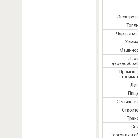
Электроэ
Топл
Черная ме
Химич
Машинос
Лесн
деревообра
Промышл
стройма
Лег
Пищ
Сельское 
Строит
Тран
Св
Торговля и 