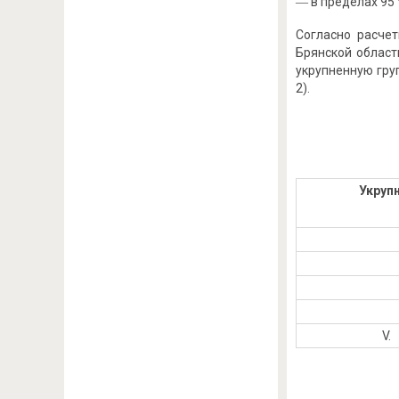
― в пределах 95 
Согласно расче
Брянской област
укрупненную гру
2).
Укруп
V. Т