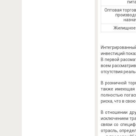
пит
Оптовая торго
производ
назна
Жилищное 
Интегрированны
инвестиций пока
В первой рассма
всем рассматрив
отсутствия реал
В розничной тор
также имеющая 
полностью погас
риска, что в св
В отношении дру
исключением тра
связи со специф
отрасль, опреде