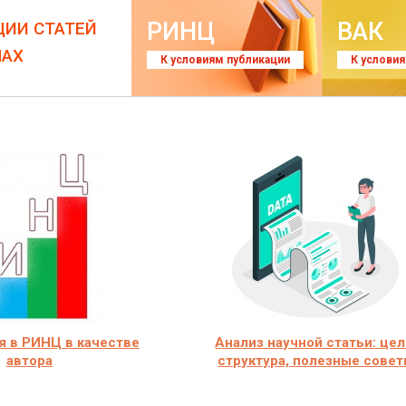
РИНЦ
ВАК
ЦИИ СТАТЕЙ
ЛАХ
К условиям публикации
К услови
я в РИНЦ в качестве
Анализ научной статьи: цел
автора
структура, полезные сове