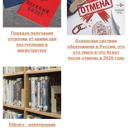
Порядок получения
отсрочки от армии при
Болонская система
поступлении в
образования в России: что
магистратуру
это такое и что будет
после отмены в 2026 году
Elibrary - электронная