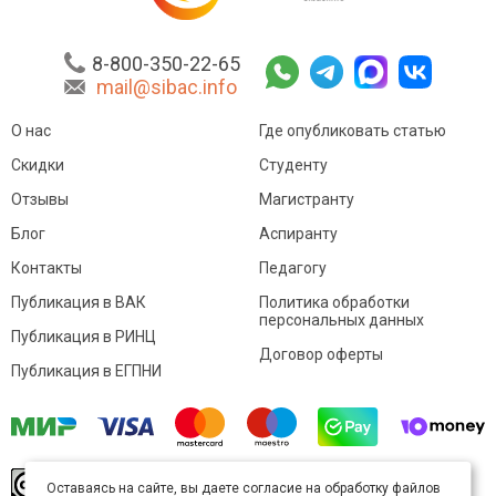
8-800-350-22-65
mail@sibac.info
О нас
Где опубликовать статью
Скидки
Студенту
Отзывы
Магистранту
Блог
Аспиранту
Контакты
Педагогу
Публикация в ВАК
Политика обработки
персональных данных
Публикация в РИНЦ
Договор оферты
Публикация в ЕГПНИ
© Sibac.info 2026. Все права защищены.
Это
Оставаясь на сайте, вы даете согласие на обработку файлов
произведение доступно по
лицензии Creative