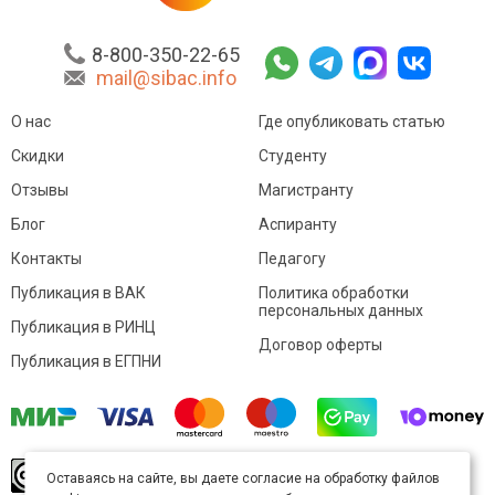
8-800-350-22-65
mail@sibac.info
О нас
Где опубликовать статью
Скидки
Студенту
Отзывы
Магистранту
Блог
Аспиранту
Контакты
Педагогу
Публикация в ВАК
Политика обработки
персональных данных
Публикация в РИНЦ
Договор оферты
Публикация в ЕГПНИ
© Sibac.info 2026. Все права защищены.
Это
Оставаясь на сайте, вы даете согласие на обработку файлов
произведение доступно по
лицензии Creative