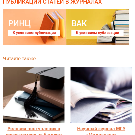
ПУБЛИКАЦИИ СТАТЕЙ
В ЖУРНАЛАХ
РИНЦ
ВАК
К условиям публикации
К условиям публикации
Читайте также
Условия поступления в
Научный журнал МГУ
магистратуру на бюджет
«Медиаскоп»