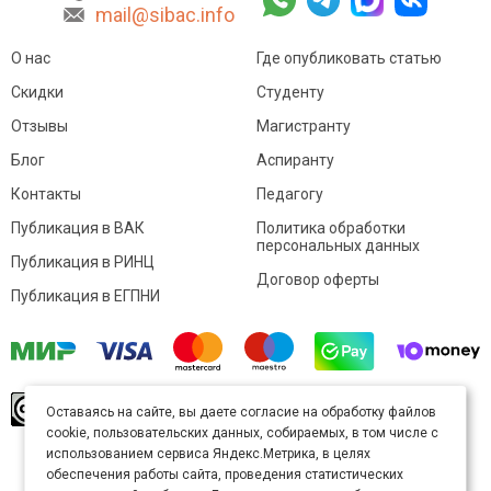
mail@sibac.info
О нас
Где опубликовать статью
Скидки
Студенту
Отзывы
Магистранту
Блог
Аспиранту
Контакты
Педагогу
Публикация в ВАК
Политика обработки
персональных данных
Публикация в РИНЦ
Договор оферты
Публикация в ЕГПНИ
© Sibac.info 2026. Все права защищены.
Это
Оставаясь на сайте, вы даете согласие на обработку файлов
произведение доступно по
лицензии Creative
cookie, пользовательских данных, собираемых, в том числе с
Commons «Attribution» («Атрибуция») 4.0
Непортированная
.
использованием сервиса Яндекс.Метрика, в целях
Карта сайта
обеспечения работы сайта, проведения статистических