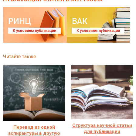
РИНЦ
ВАК
К условиям публикации
К условиям публикации
Читайте также
Структура научной статьи
Перевод из одной
для публикации
аспирантуры в другую