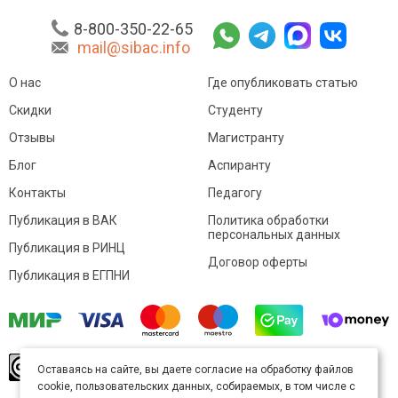
8-800-350-22-65
mail@sibac.info
О нас
Где опубликовать статью
Скидки
Студенту
Отзывы
Магистранту
Блог
Аспиранту
Контакты
Педагогу
Публикация в ВАК
Политика обработки
персональных данных
Публикация в РИНЦ
Договор оферты
Публикация в ЕГПНИ
© Sibac.info 2026. Все права защищены.
Это
Оставаясь на сайте, вы даете согласие на обработку файлов
произведение доступно по
лицензии Creative
cookie, пользовательских данных, собираемых, в том числе с
Commons «Attribution» («Атрибуция») 4.0