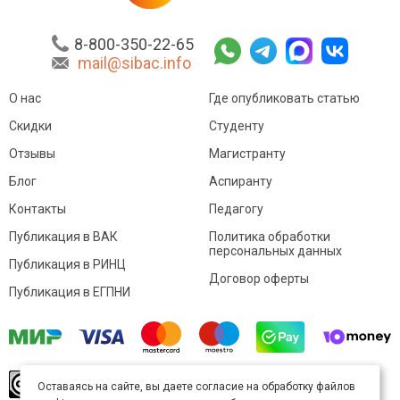
8-800-350-22-65
mail@sibac.info
О нас
Где опубликовать статью
Скидки
Студенту
Отзывы
Магистранту
Блог
Аспиранту
Контакты
Педагогу
Публикация в ВАК
Политика обработки
персональных данных
Публикация в РИНЦ
Договор оферты
Публикация в ЕГПНИ
© Sibac.info 2026. Все права защищены.
Это
Оставаясь на сайте, вы даете согласие на обработку файлов
произведение доступно по
лицензии Creative