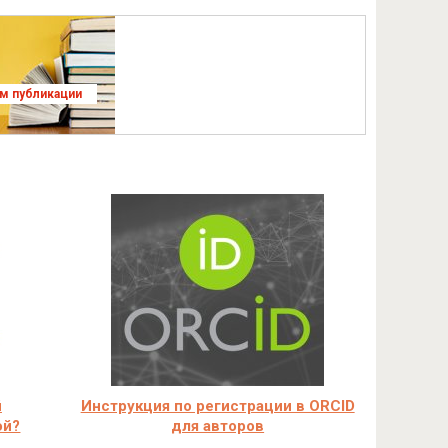
ям публикации
й
Инструкция по регистрации в ORCID
ой?
для авторов