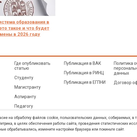
истема образования в
это такое и что будет
мены в 2026 году
Где опубликовать
Публикация в ВАК
Политика о
статью
персональ
Публикация в РИНЦ
данных
Студенту
Публикация в ЕГПНИ
Договор о
Магистранту
Аспиранту
Педагогу
© Sibac.info 2026. Все права защищены.
Это произведение доступно по
лицензии Creative Co
асие на обработку файлов cookie, пользовательских данных, собираемых, в 
Карта сайта
трика, в целях обеспечения работы сайта, проведения статистических исс
ные обрабатывались, измените настройки браузера или покиньте сайт.
К» (ИНН 5402054157). Размещается в Научной электронной библиотеке eLIBRARY.RU (договор 
техн. наук. E-mail: student@sibac.info, тел.: 8-800-350-22-65.