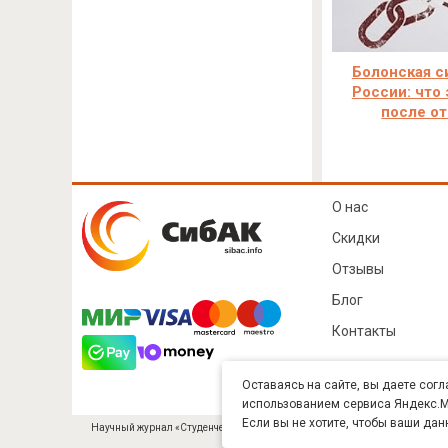
Болонская с
России: что 
после от
О нас
Скидки
Отзывы
Блог
Контакты
Оставаясь на сайте, вы даете согл
использованием сервиса Яндекс.Ме
Если вы не хотите, чтобы ваши дан
Научный журнал «Студенческий» (ISSN 2541-9412). Издатель — ООО «СибА