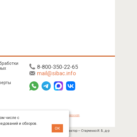
бработки
8-800-350-22-65
ных
mail@sibac.info
ферты
mmons «Attribution» («Атрибуция») 4.0 Непортированная
.
том числе с
ледований и обзоров.
ОК
№ 445-11/2019 от 05.11.2019). Главный редактор — Старченко И. Б., д-р