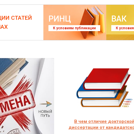
РИНЦ
ВАК
ЦИИ СТАТЕЙ
ЛАХ
К условиям публикации
К услови
В чем отличие докторско
диссертации от кандидатск