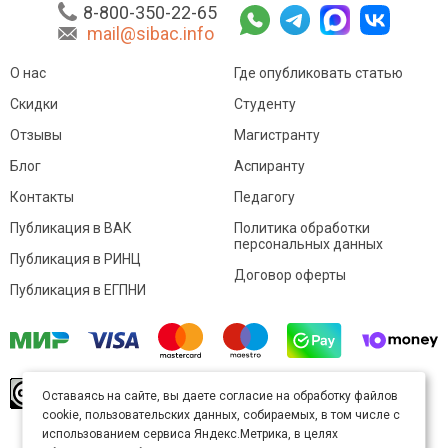
8-800-350-22-65
mail@sibac.info
О нас
Где опубликовать статью
Скидки
Студенту
Отзывы
Магистранту
Блог
Аспиранту
Контакты
Педагогу
Публикация в ВАК
Политика обработки
персональных данных
Публикация в РИНЦ
Договор оферты
Публикация в ЕГПНИ
© Sibac.info 2026. Все права защищены.
Это
Оставаясь на сайте, вы даете согласие на обработку файлов
произведение доступно по
лицензии Creative
cookie, пользовательских данных, собираемых, в том числе с
Commons «Attribution» («Атрибуция») 4.0
Непортированная
.
использованием сервиса Яндекс.Метрика, в целях