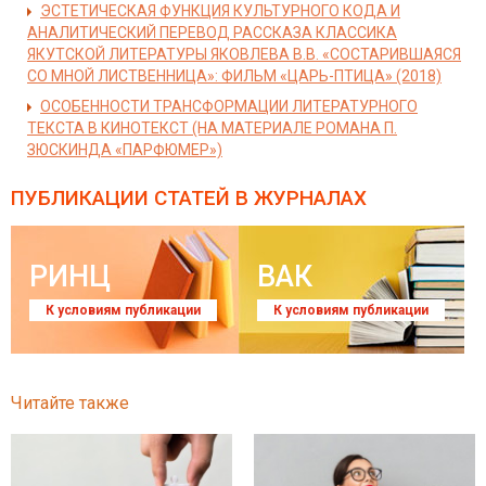
ЭСТЕТИЧЕСКАЯ ФУНКЦИЯ КУЛЬТУРНОГО КОДА И
АНАЛИТИЧЕСКИЙ ПЕРЕВОД РАССКАЗА КЛАССИКА
ЯКУТСКОЙ ЛИТЕРАТУРЫ ЯКОВЛЕВА В.В. «СОСТАРИВШАЯСЯ
СО МНОЙ ЛИСТВЕННИЦА»: ФИЛЬМ «ЦАРЬ-ПТИЦА» (2018)
ОСОБЕННОСТИ ТРАНСФОРМАЦИИ ЛИТЕРАТУРНОГО
ТЕКСТА В КИНОТЕКСТ (НА МАТЕРИАЛЕ РОМАНА П.
ЗЮСКИНДА «ПАРФЮМЕР»)
ПУБЛИКАЦИИ СТАТЕЙ
В ЖУРНАЛАХ
РИНЦ
ВАК
К условиям публикации
К условиям публикации
Читайте также