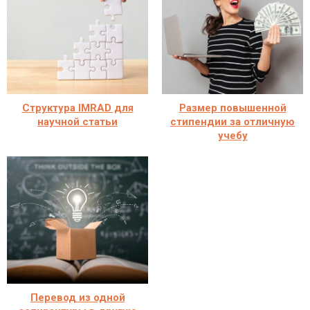
Структура IMRAD для
Размер повышенной
научной статьи
стипендии за отличную
учебу
Перевод из одной