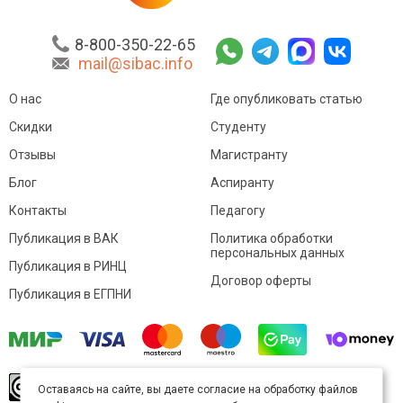
8-800-350-22-65
mail@sibac.info
О нас
Где опубликовать статью
Скидки
Студенту
Отзывы
Магистранту
Блог
Аспиранту
Контакты
Педагогу
Публикация в ВАК
Политика обработки
персональных данных
Публикация в РИНЦ
Договор оферты
Публикация в ЕГПНИ
© Sibac.info 2026. Все права защищены.
Это
Оставаясь на сайте, вы даете согласие на обработку файлов
произведение доступно по
лицензии Creative