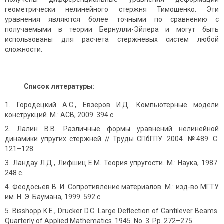
геометрически нелинейного стержня Тимошенко. Эти
уравнения являются более точными по сравнению с
получаемыми в теории Бернулли-Эйлера и могут быть
использованы для расчета стержневых систем любой
сложности.
Список литературы:
Городецкий А.С., Евзеров И.Д. Компьютерные модели
конструкций. M.: АСВ, 2009. 394 с.
Лалин В.В. Различные формы уравнений нелинейной
динамики упругих стержней // Труды СПбГПУ. 2004. №489. С.
121–128.
Ландау Л.Д., Лифшиц Е.М. Теория упругости. M.: Наука, 1987.
248 с.
Феодосьев В. И. Сопротивление материалов. М.: изд-во МГТУ
им. Н. Э. Баумана, 1999. 592 с.
Bisshopp K.E., Drucker D.C. Large Deflection of Cantilever Beams.
Quarterly of Applied Mathematics. 1945. No. 3. Pp. 272–275.