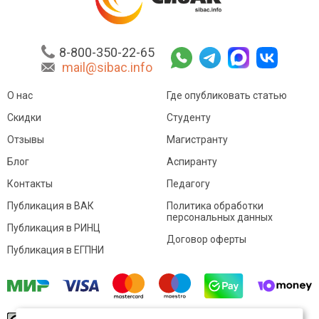
8-800-350-22-65
mail@sibac.info
О нас
Где опубликовать статью
Скидки
Студенту
Отзывы
Магистранту
Блог
Аспиранту
Контакты
Педагогу
Публикация в ВАК
Политика обработки
персональных данных
Публикация в РИНЦ
Договор оферты
Публикация в ЕГПНИ
© Sibac.info 2026. Все права защищены.
Это