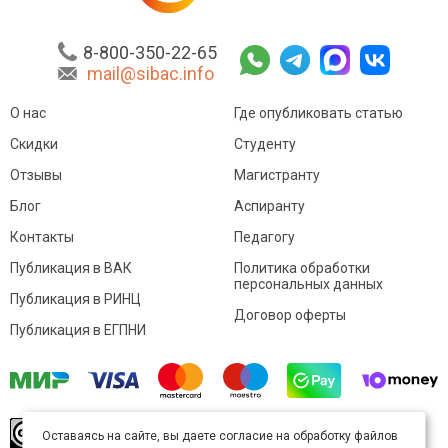
8-800-350-22-65
mail@sibac.info
О нас
Где опубликовать статью
Скидки
Студенту
Отзывы
Магистранту
Блог
Аспиранту
Контакты
Педагогу
Публикация в ВАК
Политика обработки
персональных данных
Публикация в РИНЦ
Договор оферты
Публикация в ЕГПНИ
© Sibac.info 2026. Все права защищены.
Это
Оставаясь на сайте, вы даете согласие на обработку файлов
произведение доступно по
лицензии Creative