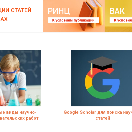
РИНЦ
ВАК
ЦИИ СТАТЕЙ
ЛАХ
К условиям публикации
К услови
ые виды научно-
Google Scholar для поиска на
вательских работ
статей