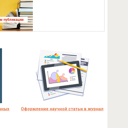
ям публикации
учных
Оформление научной статьи в журнал