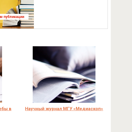
ям публикации
ебы в
Научный журнал МГУ «Медиаскоп»