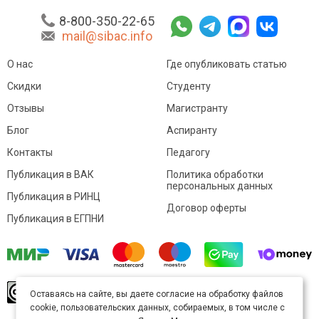
8-800-350-22-65
mail@sibac.info
О нас
Где опубликовать статью
Скидки
Студенту
Отзывы
Магистранту
Блог
Аспиранту
Контакты
Педагогу
Публикация в ВАК
Политика обработки
персональных данных
Публикация в РИНЦ
Договор оферты
Публикация в ЕГПНИ
© Sibac.info 2026. Все права защищены.
Это
Оставаясь на сайте, вы даете согласие на обработку файлов
произведение доступно по
лицензии Creative
cookie, пользовательских данных, собираемых, в том числе с
Commons «Attribution» («Атрибуция») 4.0