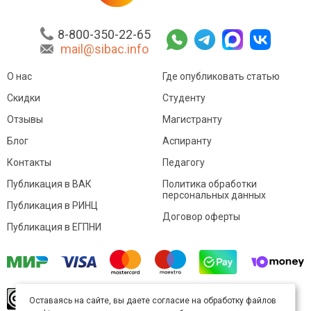
8-800-350-22-65
mail@sibac.info
О нас
Где опубликовать статью
Скидки
Студенту
Отзывы
Магистранту
Блог
Аспиранту
Контакты
Педагогу
Публикация в ВАК
Политика обработки
персональных данных
Публикация в РИНЦ
Договор оферты
Публикация в ЕГПНИ
© Sibac.info 2026. Все права защищены.
Это
Оставаясь на сайте, вы даете согласие на обработку файлов
произведение доступно по
лицензии Creative