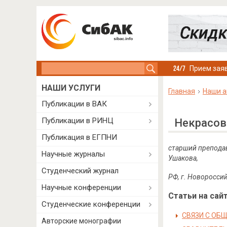
Search this site
Прием заяв
НАШИ УСЛУГИ
Главная
Наши а
Публикации в ВАК
Публикации в РИНЦ
Некрасов
Публикация в ЕГПНИ
старший преподав
Научные журналы
Ушакова,
Студенческий журнал
РФ, г. Новоросси
Научные конференции
Статьи на сайт
Студенческие конференции
СВЯЗИ С ОБ
Авторские монографии