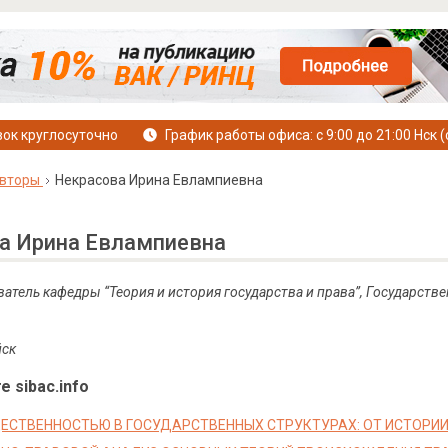
ок круглосуточно
График работы офиса: с 9:00 до 21:00 Нск (
вторы
Некрасова Ирина Евлампиевна
а Ирина Евлампиевна
атель кафедры “Теория и история государства и права”, Государств
йск
е sibac.info
ЩЕСТВЕННОСТЬЮ В ГОСУДАРСТВЕННЫХ СТРУКТУРАХ: ОТ ИСТОРИ