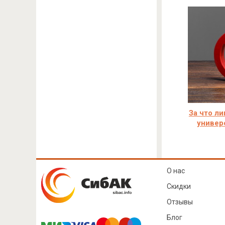
За что л
универ
О нас
Скидки
Отзывы
Блог