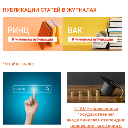
ПУБЛИКАЦИИ СТАТЕЙ
В ЖУРНАЛАХ
РИНЦ
ВАК
К условиям публикации
К условиям публикации
Читайте также
ПГАС – повышенная
государственная
академическая стипендия:
положение, категории и