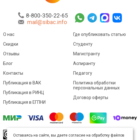
8-800-350-22-65
mail@sibac.info
О нас
Где опубликовать статью
Скидки
Студенту
Отзывы
Магистранту
Блог
Аспиранту
Контакты
Педагогу
Публикация в ВАК
Политика обработки
персональных данных
Публикация в РИНЦ
Договор оферты
Публикация в ЕГПНИ
© Sibac.info 2026. Все права защищены.
Это
Оставаясь на сайте, вы даете согласие на обработку файлов
произведение доступно по
лицензии Creative