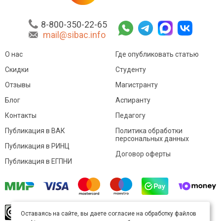
8-800-350-22-65
mail@sibac.info
О нас
Где опубликовать статью
Скидки
Студенту
Отзывы
Магистранту
Блог
Аспиранту
Контакты
Педагогу
Публикация в ВАК
Политика обработки
персональных данных
Публикация в РИНЦ
Договор оферты
Публикация в ЕГПНИ
© Sibac.info 2026. Все права защищены.
Это
Оставаясь на сайте, вы даете согласие на обработку файлов
произведение доступно по
лицензии Creative