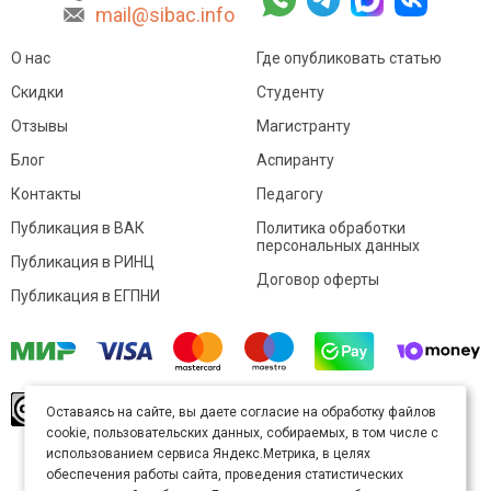
mail@sibac.info
О нас
Где опубликовать статью
Скидки
Студенту
Отзывы
Магистранту
Блог
Аспиранту
Контакты
Педагогу
Публикация в ВАК
Политика обработки
персональных данных
Публикация в РИНЦ
Договор оферты
Публикация в ЕГПНИ
© Sibac.info 2026. Все права защищены.
Это
Оставаясь на сайте, вы даете согласие на обработку файлов
произведение доступно по
лицензии Creative
cookie, пользовательских данных, собираемых, в том числе с
Commons «Attribution» («Атрибуция») 4.0
Непортированная
.
использованием сервиса Яндекс.Метрика, в целях
Карта сайта
обеспечения работы сайта, проведения статистических