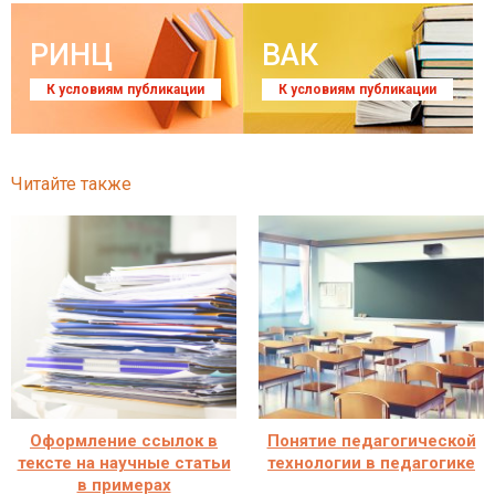
РИНЦ
ВАК
К условиям публикации
К условиям публикации
Читайте также
Оформление ссылок в
Понятие педагогической
тексте на научные статьи
технологии в педагогике
в примерах