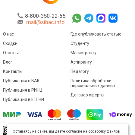
8-800-350-22-65
mail@sibac.info
О нас
Где опубликовать статью
Скидки
Студенту
Отзывы
Магистранту
Блог
Аспиранту
Контакты
Педагогу
Публикация в ВАК
Политика обработки
персональных данных
Публикация в РИНЦ
Договор оферты
Публикация в ЕГПНИ
© Sibac.info 2026. Все права защищены.
Это
Оставаясь на сайте, вы даете согласие на обработку файлов
произведение доступно по
лицензии Creative