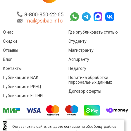
8-800-350-22-65
mail@sibac.info
О нас
Где опубликовать статью
Скидки
Студенту
Отзывы
Магистранту
Блог
Аспиранту
Контакты
Педагогу
Публикация в ВАК
Политика обработки
персональных данных
Публикация в РИНЦ
Договор оферты
Публикация в ЕГПНИ
© Sibac.info 2026. Все права защищены.
Это
Оставаясь на сайте, вы даете согласие на обработку файлов
произведение доступно по
лицензии Creative