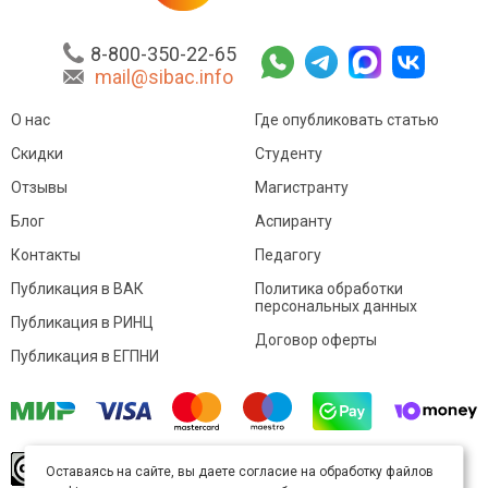
8-800-350-22-65
mail@sibac.info
О нас
Где опубликовать статью
Скидки
Студенту
Отзывы
Магистранту
Блог
Аспиранту
Контакты
Педагогу
Публикация в ВАК
Политика обработки
персональных данных
Публикация в РИНЦ
Договор оферты
Публикация в ЕГПНИ
© Sibac.info 2026. Все права защищены.
Это
Оставаясь на сайте, вы даете согласие на обработку файлов
произведение доступно по
лицензии Creative