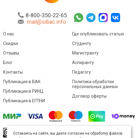
8-800-350-22-65
mail@sibac.info
О нас
Где опубликовать статью
Скидки
Студенту
Отзывы
Магистранту
Блог
Аспиранту
Контакты
Педагогу
Публикация в ВАК
Политика обработки
персональных данных
Публикация в РИНЦ
Договор оферты
Публикация в ЕГПНИ
© Sibac.info 2026. Все права защищены.
Это
Оставаясь на сайте, вы даете согласие на обработку файлов
произведение доступно по
лицензии Creative