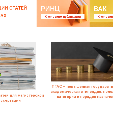
РИНЦ
ВАК
ЦИИ СТАТЕЙ
ЛАХ
К условиям публикации
К услови
ПГАС – повышенная государст
академическая стипендия: поло
атей для магистерской
категории и порядок назначе
иссертации