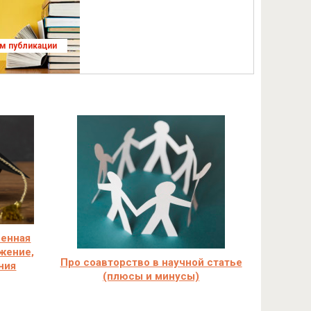
ям публикации
венная
жение,
Про соавторство в научной статье
ния
(плюсы и минусы)