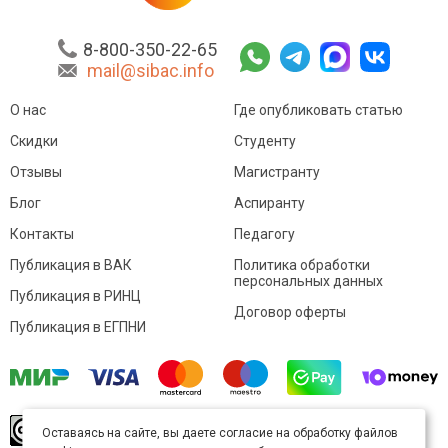
8-800-350-22-65
mail@sibac.info
О нас
Где опубликовать статью
Скидки
Студенту
Отзывы
Магистранту
Блог
Аспиранту
Контакты
Педагогу
Публикация в ВАК
Политика обработки
персональных данных
Публикация в РИНЦ
Договор оферты
Публикация в ЕГПНИ
© Sibac.info 2026. Все права защищены.
Это
Оставаясь на сайте, вы даете согласие на обработку файлов
произведение доступно по
лицензии Creative