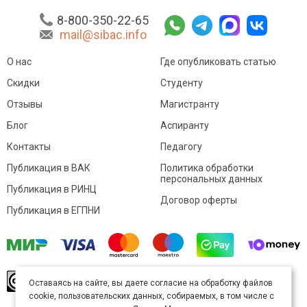
8-800-350-22-65
mail@sibac.info
О нас
Где опубликовать статью
Скидки
Студенту
Отзывы
Магистранту
Блог
Аспиранту
Контакты
Педагогу
Публикация в ВАК
Политика обработки
персональных данных
Публикация в РИНЦ
Договор оферты
Публикация в ЕГПНИ
© Sibac.info 2026. Все права защищены.
Это
Оставаясь на сайте, вы даете согласие на обработку файлов
произведение доступно по
лицензии Creative
cookie, пользовательских данных, собираемых, в том числе с
Commons «Attribution» («Атрибуция») 4.0