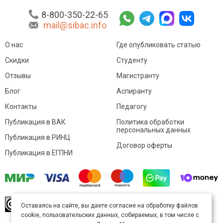
8-800-350-22-65
mail@sibac.info
О нас
Где опубликовать статью
Скидки
Студенту
Отзывы
Магистранту
Блог
Аспиранту
Контакты
Педагогу
Публикация в ВАК
Политика обработки
персональных данных
Публикация в РИНЦ
Договор оферты
Публикация в ЕГПНИ
© Sibac.info 2026. Все права защищены.
Это
Оставаясь на сайте, вы даете согласие на обработку файлов
произведение доступно по
лицензии Creative
cookie, пользовательских данных, собираемых, в том числе с
Commons «Attribution» («Атрибуция») 4.0