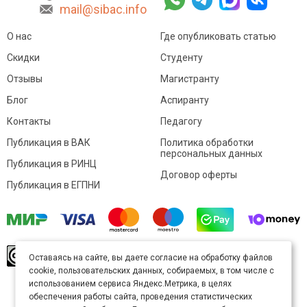
mail@sibac.info
О нас
Где опубликовать статью
Скидки
Студенту
Отзывы
Магистранту
Блог
Аспиранту
Контакты
Педагогу
Публикация в ВАК
Политика обработки
персональных данных
Публикация в РИНЦ
Договор оферты
Публикация в ЕГПНИ
© Sibac.info 2026. Все права защищены.
Это
Оставаясь на сайте, вы даете согласие на обработку файлов
произведение доступно по
лицензии Creative
cookie, пользовательских данных, собираемых, в том числе с
Commons «Attribution» («Атрибуция») 4.0
Непортированная
.
использованием сервиса Яндекс.Метрика, в целях
Карта сайта
обеспечения работы сайта, проведения статистических