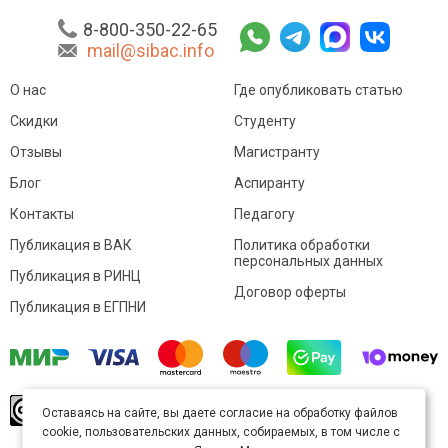
8-800-350-22-65
mail@sibac.info
О нас
Где опубликовать статью
Скидки
Студенту
Отзывы
Магистранту
Блог
Аспиранту
Контакты
Педагогу
Публикация в ВАК
Политика обработки
персональных данных
Публикация в РИНЦ
Договор оферты
Публикация в ЕГПНИ
© Sibac.info 2026. Все права защищены.
Это
Оставаясь на сайте, вы даете согласие на обработку файлов
произведение доступно по
лицензии Creative
cookie, пользовательских данных, собираемых, в том числе с
Commons «Attribution» («Атрибуция») 4.0