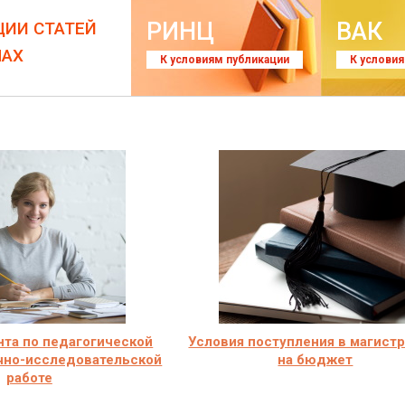
РИНЦ
ВАК
ЦИИ СТАТЕЙ
ЛАХ
К условиям публикации
К услови
нта по педагогической
Условия поступления в магист
учно-исследовательской
на бюджет
работе