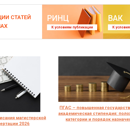
РИНЦ
ВАК
ЦИИ СТАТЕЙ
ЛАХ
К условиям публикации
К услови
ПГАС – повышенная государст
академическая стипендия: поло
исания магистерской
категории и порядок назначе
ертации 2026