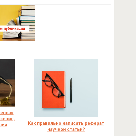
ям публикации
венная
жение,
Как правильно написать реферат
ния
научной статьи?